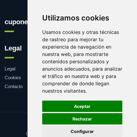
Utilizamos cookies
cuponesgratis.es
Usamos cookies y otras técnicas
de rastreo para mejorar tu
experiencia de navegación en
Legal
nuestra web, para mostrarte
contenidos personalizados y
anuncios adecuados, para analizar
Legal
el tráfico en nuestra web y para
Cookies
comprender de donde llegan
Contacto
nuestros visitantes.
Aceptar
Rechazar
Update cookies preferences
Configurar
Copyright © 2025 cuponesgratis.es