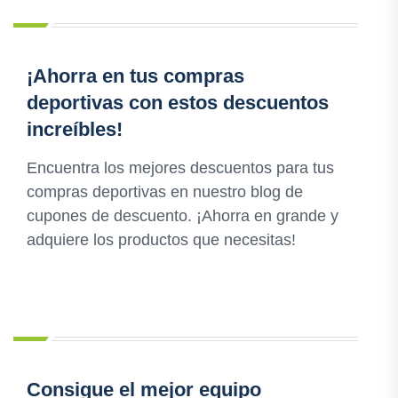
¡Ahorra en tus compras
deportivas con estos descuentos
increíbles!
Encuentra los mejores descuentos para tus
compras deportivas en nuestro blog de
cupones de descuento. ¡Ahorra en grande y
adquiere los productos que necesitas!
Consigue el mejor equipo