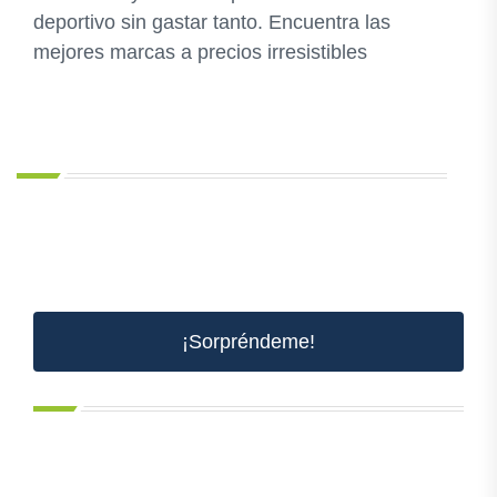
deportivo sin gastar tanto. Encuentra las
mejores marcas a precios irresistibles
¡Sorpréndeme!