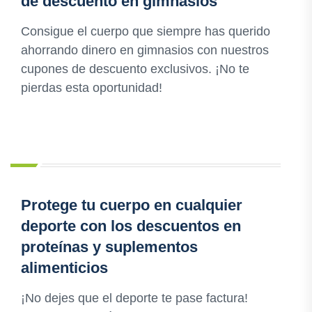
de descuento en gimnasios
Consigue el cuerpo que siempre has querido
ahorrando dinero en gimnasios con nuestros
cupones de descuento exclusivos. ¡No te
pierdas esta oportunidad!
Protege tu cuerpo en cualquier
deporte con los descuentos en
proteínas y suplementos
alimenticios
¡No dejes que el deporte te pase factura!