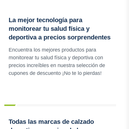
La mejor tecnología para
monitorear tu salud física y
deportiva a precios sorprendentes
Encuentra los mejores productos para
monitorear tu salud física y deportiva con
precios increíbles en nuestra selección de
cupones de descuento ¡No te lo pierdas!
Todas las marcas de calzado