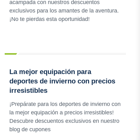
acampada con nuestros descuentos
exclusivos para los amantes de la aventura.
¡No te pierdas esta oportunidad!
La mejor equipación para
deportes de invierno con precios
irresistibles
¡Prepárate para los deportes de invierno con
la mejor equipación a precios irresistibles!
Descubre descuentos exclusivos en nuestro
blog de cupones