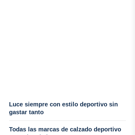
Luce siempre con estilo deportivo sin
gastar tanto
Todas las marcas de calzado deportivo