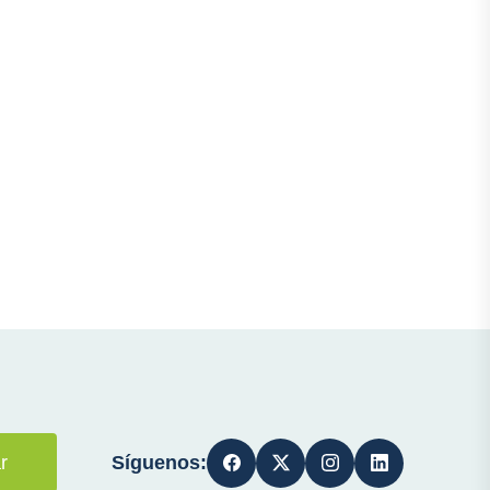
Síguenos:
r