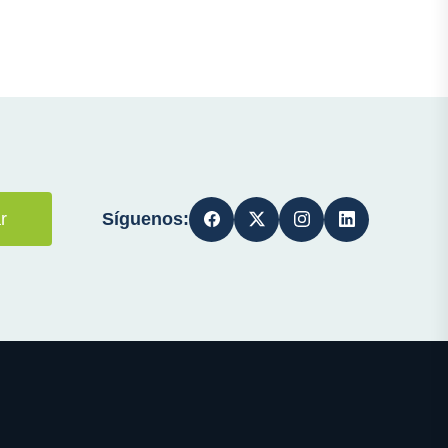
Síguenos:
r